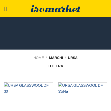
Salta
ai
contenuti
HOME
/
MARCHI
/
URSA
FILTRA