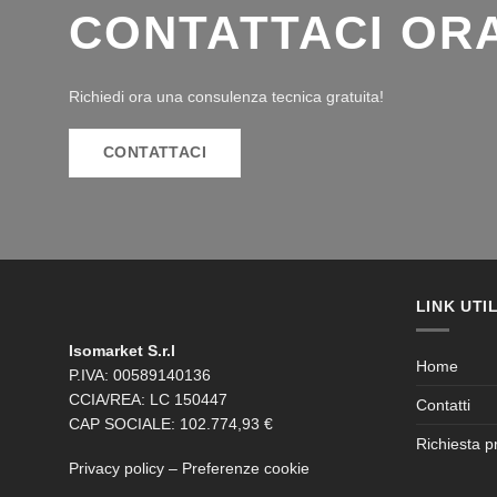
Scopri i nostri pannelli per cappotto, disponibili in diverse 
CONTATTACI OR
o richiedere la scheda del prodotto.
Richiedi ora una consulenza tecnica gratuita!
CONTATTACI
LINK UTIL
Isomarket S.r.l
Home
P.IVA: 00589140136
CCIA/REA: LC 150447
Contatti
CAP SOCIALE: 102.774,93 €
Richiesta p
Privacy policy
–
Preferenze cookie