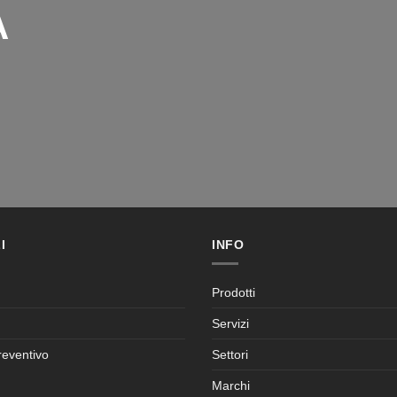
misure e in pronta consegna per tutta la
Lombardia e nelle regioni lim
A
I
INFO
Prodotti
Servizi
reventivo
Settori
Marchi