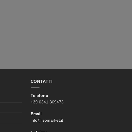
itrofe
.
Contattaci ora
per ricevere una consulenza tecnica
CONTATTI
Telefono
+39 0341 369473
Email
info@isomarket.it