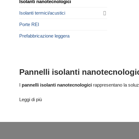
Isolanti nanotecnologici
Isolanti termici/acustici
Porte REI
Prefabbricazione leggera
Pannelli isolanti nanotecnologi
I
pannelli isolanti nanotecnologici
rappresentano la soluzi
Utilizziamo soluzioni e materiali come Aeropan, cioè pannel
Leggi di più
di appena 10 mm. La loro
conduttivit
à
termica estremame
resa con il minimo ingombro
.
Dato che sono
resistenti alla compressione, idrofobici, d