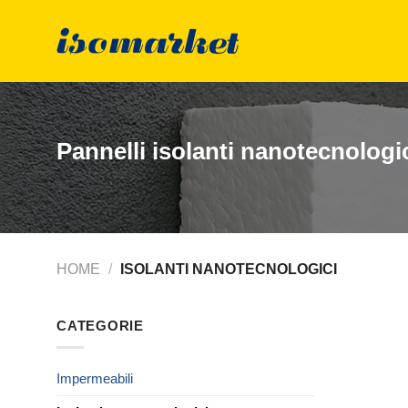
Salta
ai
contenuti
Pannelli isolanti nanotecnologi
HOME
/
ISOLANTI NANOTECNOLOGICI
CATEGORIE
Impermeabili