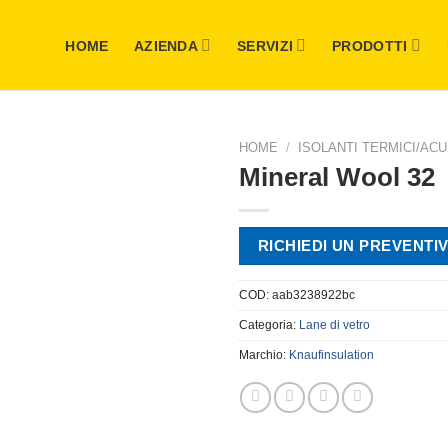
HOME
AZIENDA
SERVIZI
PRODOTTI
HOME
/
ISOLANTI TERMICI/ACU
Mineral Wool 32
RICHIEDI UN PREVENTI
COD:
aab3238922bc
Categoria:
Lane di vetro
Marchio:
Knaufinsulation