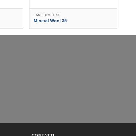
LANE DI VETRO
LANE
Mineral Wool 35
TI 
CONTATTI