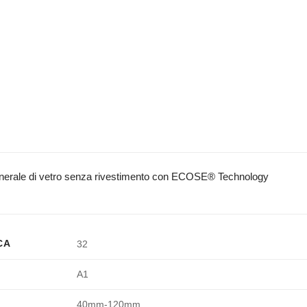
minerale di vetro senza rivestimento con ECOSE® Technology
CA
32
A1
40mm-120mm