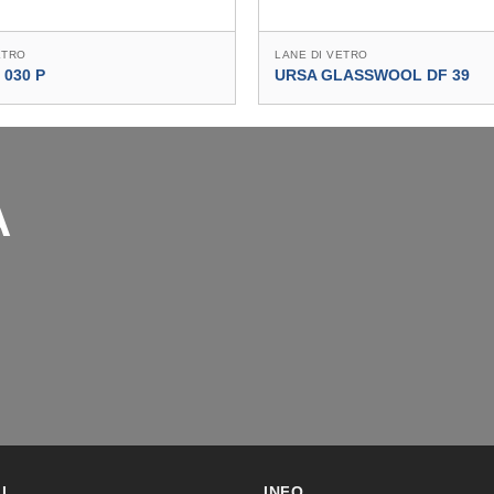
ETRO
LANE DI VETRO
 030 P
URSA GLASSWOOL DF 39
A
I
INFO