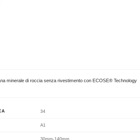
n lana minerale di roccia senza rivestimento con ECOSE® Technology
CA
34
A1
30mm-140mm