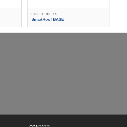
LANE DI ROCCIA
LANE
SmartRoof BASE
Nat
CONTATTI