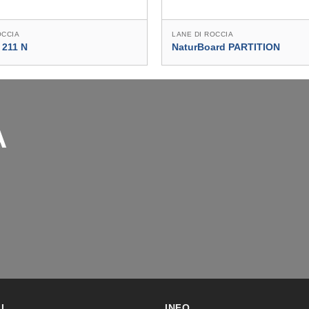
OCCIA
LANE DI ROCCIA
 211 N
NaturBoard PARTITION
A
I
INFO